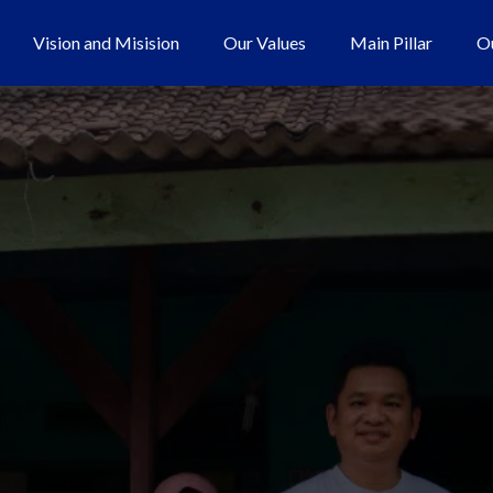
Vision and Misision
Our Values
Main Pillar
O