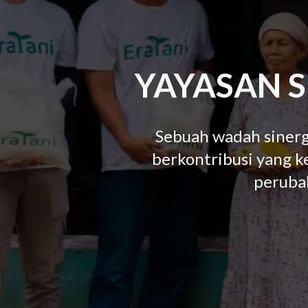
YAYASAN 
Sebuah wadah sinerg
berkontribusi yang 
perubah