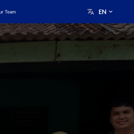
EN
ur Team